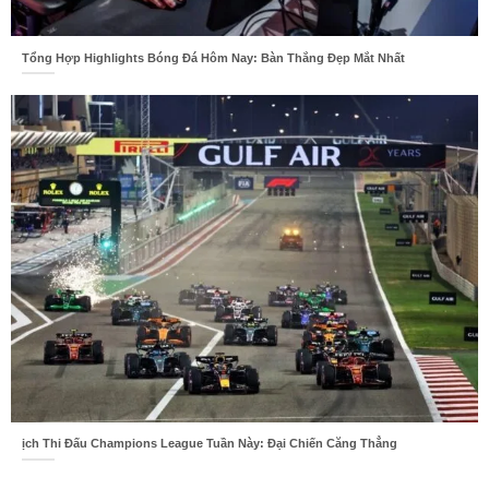
Tổng Hợp Highlights Bóng Đá Hôm Nay: Bàn Thắng Đẹp Mắt Nhất
ịch Thi Đấu Champions League Tuần Này: Đại Chiến Căng Thẳng