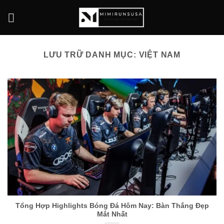
Bỏ
qua
nội
dung
LƯU TRỮ DANH MỤC:
VIỆT NAM
Tổng Hợp Highlights Bóng Đá Hôm Nay: Bàn Thắng Đẹp
Mắt Nhất