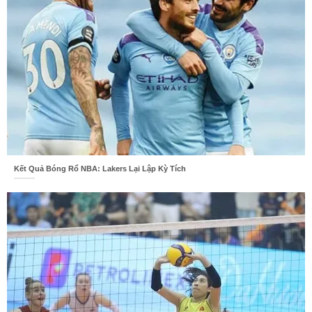
Kết Quả Bóng Rổ NBA: Lakers Lại Lập Kỳ Tích