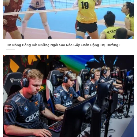
Tin Nóng Bóng Đá: Những Ngôi Sao Nào Gây Chấn Động Thị Trường?